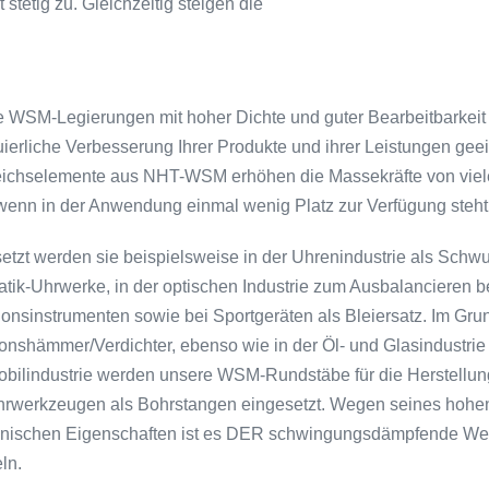
tetig zu. Gleichzeitig steigen die
 WSM-Legierungen mit hoher Dichte und guter Bearbeitbarkeit s
uierliche Verbesserung Ihrer Produkte und ihrer Leistungen gee
ichselemente aus NHT-WSM erhöhen die Massekräfte von vieler
wenn in der Anwendung einmal wenig Platz zur Verfügung steht
etzt werden sie beispielsweise in der Uhrenindustrie als Sch
tik-Uhrwerke, in der optischen Industrie zum Ausbalancieren 
ionsinstrumenten sowie bei Sportgeräten als Bleiersatz. Im Gr
ionshämmer/Verdichter, ebenso wie in der Öl- und Glasindustrie
bilindustrie werden unsere WSM-Rundstäbe für die Herstell
hrwerkzeugen als Bohrstangen eingesetzt. Wegen seines hohe
ischen Eigenschaften ist es DER schwingungsdämpfende Werks
ln.