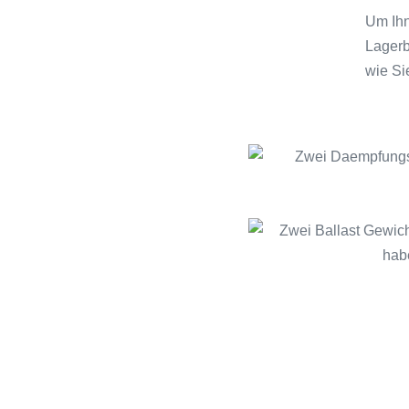
Um Ihn
Lagerb
wie Sie