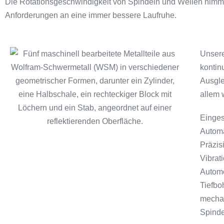
Die Rotationsgeschwindigkeit von Spindeln und Wellen nimmt s
Anforderungen an eine immer bessere Laufruhe.
Unsere
kontin
Ausgle
allem 
Einges
Automa
Präzis
Vibrat
Automo
Tiefbo
mechan
Spinde